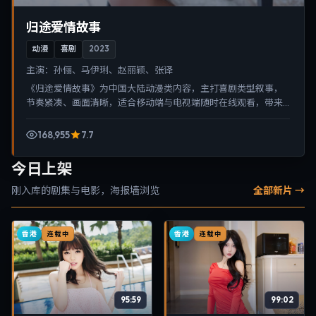
归途爱情故事
动漫
喜剧
2023
主演：
孙俪、马伊琍、赵丽颖、张译
《归途爱情故事》为中国大陆动漫类内容，主打喜剧类型叙事，
节奏紧凑、画面清晰，适合移动端与电视端随时在线观看，带来
沉浸式视听体验。
168,955
7.7
今日上架
刚入库的剧集与电影，海报墙浏览
全部新片 →
香港
香港
连载中
连载中
95:59
99:02