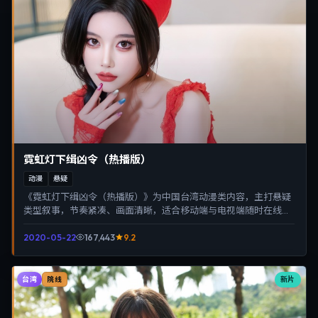
霓虹灯下缉凶令（热播版）
动漫
悬疑
《霓虹灯下缉凶令（热播版）》为中国台湾动漫类内容，主打悬疑
类型叙事，节奏紧凑、画面清晰，适合移动端与电视端随时在线观
看，带来沉浸式视听体验。
2020-05-22
167,443
9.2
台湾
新片
院线