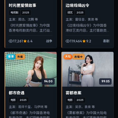
时光匣爱情故事
边境线缉凶令
电视剧
2025
综艺
2025
主演：
周迅、沈腾 等
主演：
雷佳音、黄渤 等
《时光匣爱情故事》为中国
《边境线缉凶令》为中国香
香港电视剧类内容，主打战
港综艺类内容，主打喜剧类
争类型叙事，节奏紧凑、画
型叙事，节奏紧凑、画面清
面清晰，适合移动端与电视
晰，适合移动端与电视端随
17,261
6.4
119,464
9.2
战争
喜剧
端随时在线观看，带来沉浸
时在线观看，带来沉浸式视
式视听体验。
听体验。
香港
大陆
热播
连载中
94:00
99:05
都市奇遇
雾都悬案
电影
2025
电影
2025
主演：
易烊千玺、马伊琍 等
主演：
吴京、袁泉 等
《都市奇遇》为中国香港电
《雾都悬案》为中国大陆电
影类内容，主打恐怖类型叙
影类内容，主打喜剧类型叙