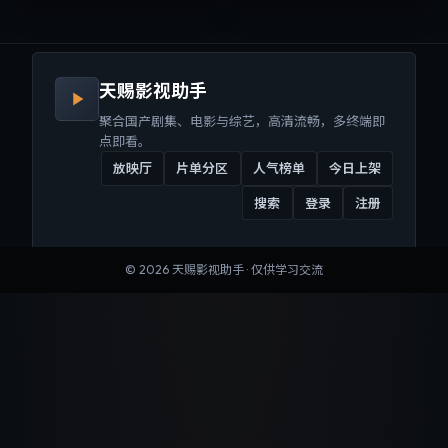
来沉浸式视听体验。
听体验。
天赐影视助手
聚合国产剧集、电影与综艺，高清流畅，多终端即
点即看。
放映厅
片单分区
人气榜单
今日上架
搜索
登录
注册
©
2026
天赐影视助手
· 仅供学习交流