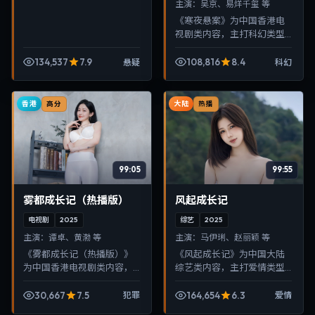
主演：
吴京、易烊千玺 等
《寒夜悬案》为中国香港电
视剧类内容，主打科幻类型
叙事，节奏紧凑、画面清
晰，适合移动端与电视端随
134,537
7.9
108,816
8.4
悬疑
科幻
时在线观看，带来沉浸式视
听体验。
香港
大陆
高分
热播
99:05
99:55
雾都成长记（热播版）
风起成长记
电视剧
2025
综艺
2025
主演：
谭卓、黄渤 等
主演：
马伊琍、赵丽颖 等
《雾都成长记（热播版）》
《风起成长记》为中国大陆
为中国香港电视剧类内容，
综艺类内容，主打爱情类型
主打犯罪类型叙事，节奏紧
叙事，节奏紧凑、画面清
凑、画面清晰，适合移动端
晰，适合移动端与电视端随
30,667
7.5
164,654
6.3
犯罪
爱情
与电视端随时在线观看，带
时在线观看，带来沉浸式视