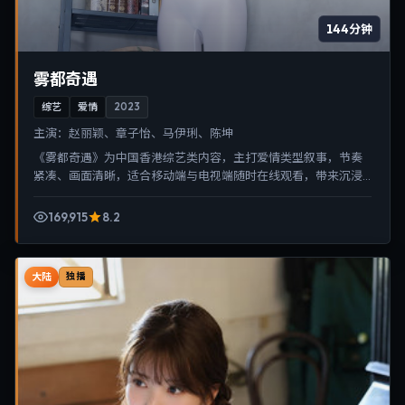
144分钟
雾都奇遇
综艺
爱情
2023
主演：
赵丽颖、章子怡、马伊琍、陈坤
《雾都奇遇》为中国香港综艺类内容，主打爱情类型叙事，节奏
紧凑、画面清晰，适合移动端与电视端随时在线观看，带来沉浸
式视听体验。
169,915
8.2
大陆
独播