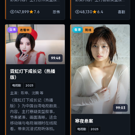
事，节奏紧凑、画面清晰，
事，节奏紧凑、画面清晰，
适合移动端与电视端随时在
适合移动端与电视端随时在
147,899
7.6
48,130
6.4
恐怖
喜剧
线观看，带来沉浸式视听体
线观看，带来沉浸式视听体
验。
验。
台湾
香港
连载中
院线
99:48
霓虹灯下成长记（热播
版）
电视剧
2025
主演：
陈坤、沈腾 等
《霓虹灯下成长记（热播
版）》为中国台湾电视剧类
99:03
内容，主打悬疑类型叙事，
节奏紧凑、画面清晰，适合
寒夜悬案
移动端与电视端随时在线观
看，带来沉浸式视听体验。
电视剧
2025