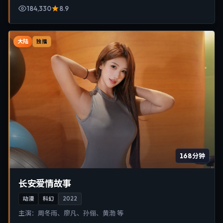
184,330
8.9
大陆
独播
168分钟
长安爱情故事
动漫
科幻
2022
主演：
周冬雨、廖凡、孙俪、黄渤 等