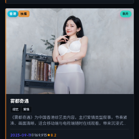
香港
新片
独播
雾都奇遇
综艺
爱情
《雾都奇遇》为中国香港综艺类内容，主打爱情类型叙事，节奏紧
凑、画面清晰，适合移动端与电视端随时在线观看，带来沉浸式视
听体验。
2023-09-11
169,915
8.2