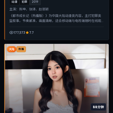
动漫
犯罪
2019
主演：
陈坤、张译、赵丽颖
《都市成长记（热播版）》为中国大陆动漫类内容，主打犯罪类
型叙事，节奏紧凑、画面清晰，适合移动端与电视端随时在线观
看，带来沉浸式视听体验。
177,573
7.7
大陆
热播
88分钟