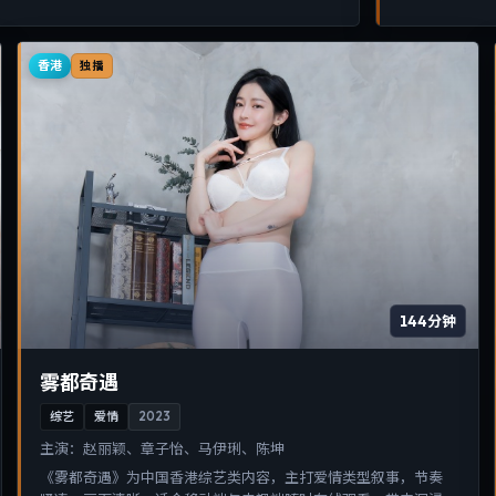
香港
独播
144分钟
雾都奇遇
综艺
爱情
2023
主演：
赵丽颖、章子怡、马伊琍、陈坤
《雾都奇遇》为中国香港综艺类内容，主打爱情类型叙事，节奏