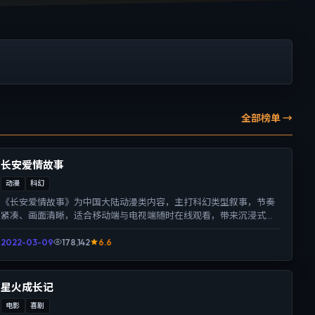
全部榜单 →
长安爱情故事
动漫
科幻
《长安爱情故事》为中国大陆动漫类内容，主打科幻类型叙事，节奏
紧凑、画面清晰，适合移动端与电视端随时在线观看，带来沉浸式视
听体验。
2022-03-09
178,142
6.6
星火成长记
电影
喜剧