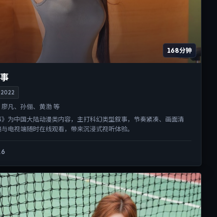
168分钟
事
2022
廖凡、孙俪、黄渤 等
事》为中国大陆动漫类内容，主打科幻类型叙事，节奏紧凑、画面清
端与电视端随时在线观看，带来沉浸式视听体验。
.6