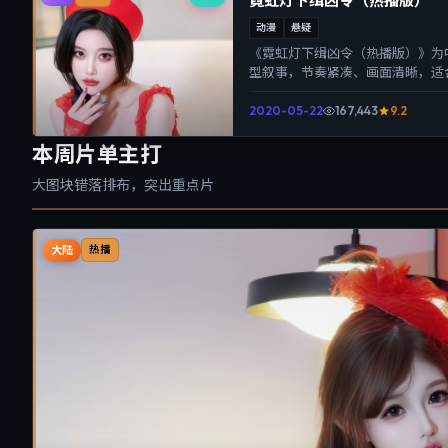
霓虹灯下缉凶令（热播版）
动漫
悬疑
《霓虹灯下缉凶令（热播版）》为
型叙事，节奏紧凑、画面清晰，适
带来沉浸式视听体验。
2020-05-22
167,443
9.2
本周片单主打
大图块错落排布，突出重点片
大陆
热播