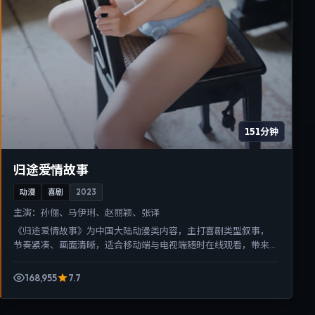
151分钟
归途爱情故事
动漫
喜剧
2023
主演：
孙俪、马伊琍、赵丽颖、张译
《归途爱情故事》为中国大陆动漫类内容，主打喜剧类型叙事，
节奏紧凑、画面清晰，适合移动端与电视端随时在线观看，带来
沉浸式视听体验。
168,955
7.7