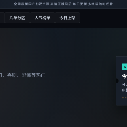
全网最新国产影视资源
·
高清正版画质
·
每日更新
·
多终端随时观看
厅
片单分区
人气榜单
今日上架
S
幻、喜剧、恐怖等热门
分
串