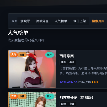
放映厅
片单分区
人气榜单
今日上架
搜索片库
导览
人气榜单
按热度整理的观看风向标
大陆
新片
热播
南柯悬案
电影
喜剧
《南柯悬案》为中国大陆电影类内
凑、画面清晰，适合移动端与电视
体验。
2024-09-04
184,330
8.9
大陆
新片
热播
都市成长记（热播版）
动漫
犯罪