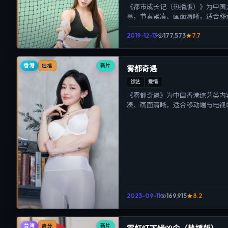
《都市成长记（热播版）》为中国
事，节奏紧凑、画面清晰，适合移
沉浸式视听体验。
2019-12-13
177,573
7.7
香港
新片
独播
雾都奇遇
综艺
爱情
《雾都奇遇》为中国香港综艺类内
凑、画面清晰，适合移动端与电视
体验。
2023-09-11
169,915
8.2
台湾
新片
高分