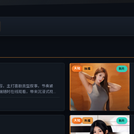
大陆
新片
独播
容，主打喜剧类型叙事，节奏紧
端随时在线观看，带来沉浸式视听
大陆
新片
热播