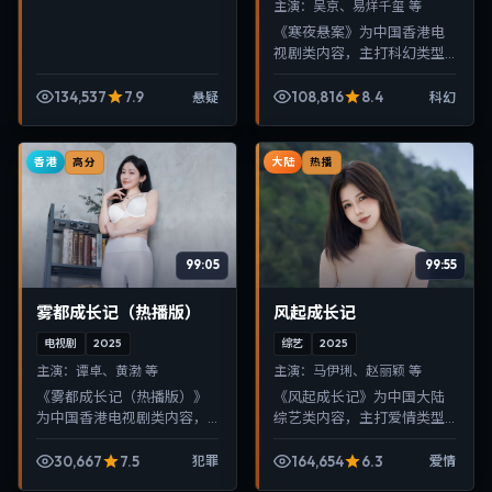
主演：
吴京、易烊千玺 等
《寒夜悬案》为中国香港电
视剧类内容，主打科幻类型
叙事，节奏紧凑、画面清
晰，适合移动端与电视端随
134,537
7.9
108,816
8.4
悬疑
科幻
时在线观看，带来沉浸式视
听体验。
香港
大陆
高分
热播
99:05
99:55
雾都成长记（热播版）
风起成长记
电视剧
2025
综艺
2025
主演：
谭卓、黄渤 等
主演：
马伊琍、赵丽颖 等
《雾都成长记（热播版）》
《风起成长记》为中国大陆
为中国香港电视剧类内容，
综艺类内容，主打爱情类型
主打犯罪类型叙事，节奏紧
叙事，节奏紧凑、画面清
凑、画面清晰，适合移动端
晰，适合移动端与电视端随
30,667
7.5
164,654
6.3
犯罪
爱情
与电视端随时在线观看，带
时在线观看，带来沉浸式视