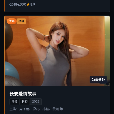
184,330
8.9
大陆
独播
168分钟
长安爱情故事
动漫
科幻
2022
主演：
周冬雨、廖凡、孙俪、黄渤 等