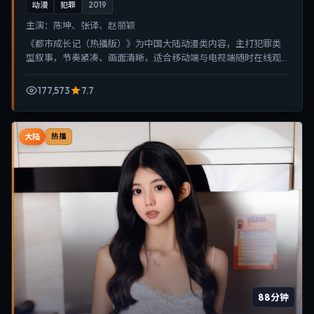
动漫
犯罪
2019
主演：
陈坤、张译、赵丽颖
《都市成长记（热播版）》为中国大陆动漫类内容，主打犯罪类
型叙事，节奏紧凑、画面清晰，适合移动端与电视端随时在线观
看，带来沉浸式视听体验。
177,573
7.7
大陆
热播
88分钟