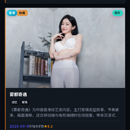
香港
新片
独播
雾都奇遇
综艺
爱情
《雾都奇遇》为中国香港综艺类内容，主打爱情类型叙事，节奏紧
凑、画面清晰，适合移动端与电视端随时在线观看，带来沉浸式视
听体验。
2023-09-11
169,915
8.2