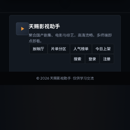
来沉浸式视听体验。
听体验。
天赐影视助手
聚合国产剧集、电影与综艺，高清流畅，多终端即
点即看。
放映厅
片单分区
人气榜单
今日上架
搜索
登录
注册
©
2026
天赐影视助手
· 仅供学习交流