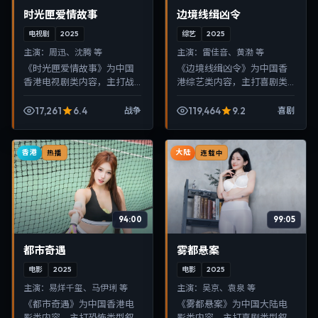
时光匣爱情故事
边境线缉凶令
电视剧
2025
综艺
2025
主演：
周迅、沈腾 等
主演：
雷佳音、黄渤 等
《时光匣爱情故事》为中国
《边境线缉凶令》为中国香
香港电视剧类内容，主打战
港综艺类内容，主打喜剧类
争类型叙事，节奏紧凑、画
型叙事，节奏紧凑、画面清
面清晰，适合移动端与电视
晰，适合移动端与电视端随
17,261
6.4
119,464
9.2
战争
喜剧
端随时在线观看，带来沉浸
时在线观看，带来沉浸式视
式视听体验。
听体验。
香港
大陆
热播
连载中
94:00
99:05
都市奇遇
雾都悬案
电影
2025
电影
2025
主演：
易烊千玺、马伊琍 等
主演：
吴京、袁泉 等
《都市奇遇》为中国香港电
《雾都悬案》为中国大陆电
影类内容，主打恐怖类型叙
影类内容，主打喜剧类型叙