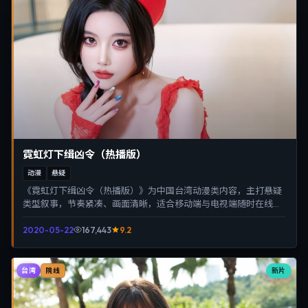
霓虹灯下缉凶令（热播版）
动漫
悬疑
《霓虹灯下缉凶令（热播版）》为中国台湾动漫类内容，主打悬疑
类型叙事，节奏紧凑、画面清晰，适合移动端与电视端随时在线观
看，带来沉浸式视听体验。
2020-05-22
167,443
9.2
台湾
新片
院线