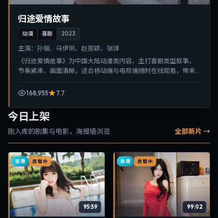
归途爱情故事
动漫
喜剧
2023
主演：
孙俪、马伊琍、赵丽颖、张译
《归途爱情故事》为中国大陆动漫类内容，主打喜剧类型叙事，
节奏紧凑、画面清晰，适合移动端与电视端随时在线观看，带来
沉浸式视听体验。
168,955
7.7
今日上架
刚入库的剧集与电影，海报墙浏览
全部新片 →
香港
香港
连载中
连载中
95:59
99:02