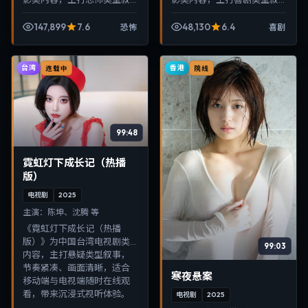
事，节奏紧凑、画面清晰，
事，节奏紧凑、画面清晰，
适合移动端与电视端随时在
适合移动端与电视端随时在
147,899
7.6
48,130
6.4
恐怖
喜剧
线观看，带来沉浸式视听体
线观看，带来沉浸式视听体
验。
验。
台湾
香港
连载中
院线
99:48
霓虹灯下成长记（热播
版）
电视剧
2025
主演：
陈坤、沈腾 等
《霓虹灯下成长记（热播
版）》为中国台湾电视剧类
99:03
内容，主打悬疑类型叙事，
节奏紧凑、画面清晰，适合
寒夜悬案
移动端与电视端随时在线观
看，带来沉浸式视听体验。
电视剧
2025