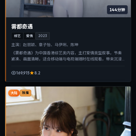
144分钟
雾都奇遇
综艺
爱情
2023
主演：
赵丽颖、章子怡、马伊琍、陈坤
《雾都奇遇》为中国香港综艺类内容，主打爱情类型叙事，节奏
紧凑、画面清晰，适合移动端与电视端随时在线观看，带来沉浸
式视听体验。
169,915
8.2
大陆
独播